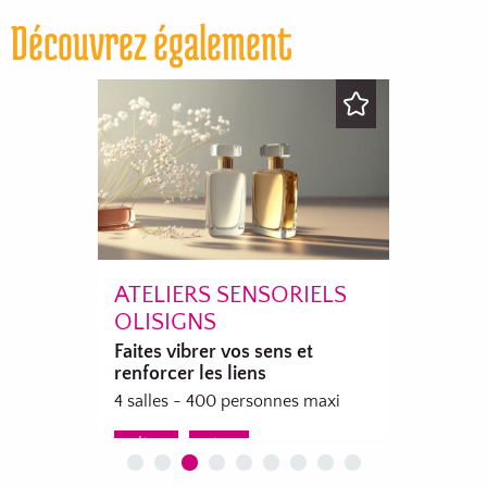
Découvrez également
ATELIERS SENSORIELS
HÔ
OLISIGNS
CEN
6 sa
Faites vibrer vos sens et
renforcer les liens
i
4 salles - 400 personnes maxi
culture
nature