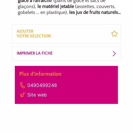
glace à rafraîchir
(pains de glace et sacs de
glaçons),
le matériel jetable
(assiettes, couverts,
gobelets … en plastique),
les jus de fruits naturels…
AJOUTER
VOTRE SELECTION
IMPRIMER LA FICHE
Plus d'information
0490499248
Site web