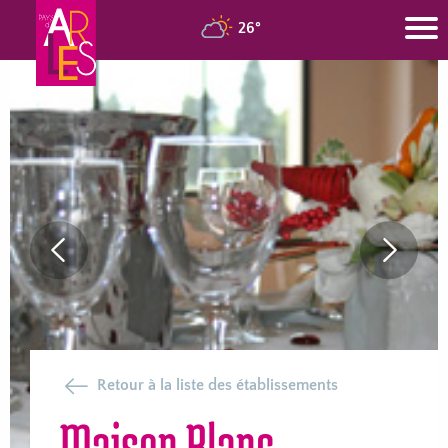
26°
Previous
Next
Slide
Slide
Retour à la liste des établissements
Maison Blanc