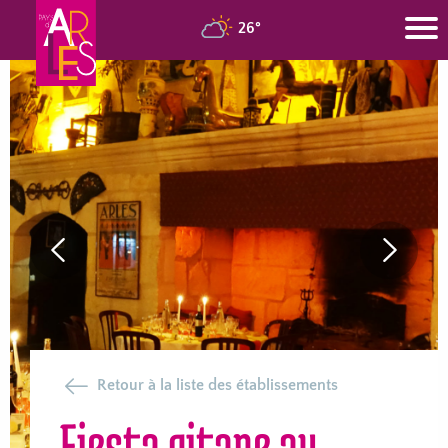
26°
Previous
Next
Slide
Slide
Retour à la liste des établissements
Fiesta gitane au