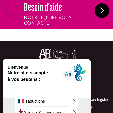
Besoin d'aide
NOTRE ÉQUIPE VOUS
CONTACTE
Arles Events, congrès et séminaires
Tél. 04 90 18 32 65
contact@arlesevents.com
Espace presse
Partenaires/Réseaux
Mentions légales
Plan du site
Politique de cookies (UE)